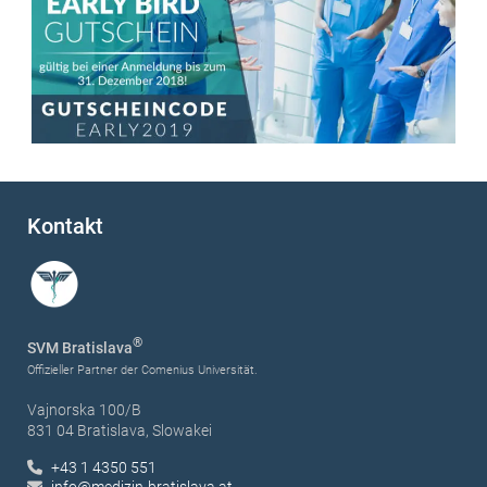
Kontakt
®
SVM Bratislava
Offizieller Partner der Comenius Universität.
Vajnorska 100/B
831 04 Bratislava, Slowakei
+43 1 4350 551
info@medizin-bratislava.at